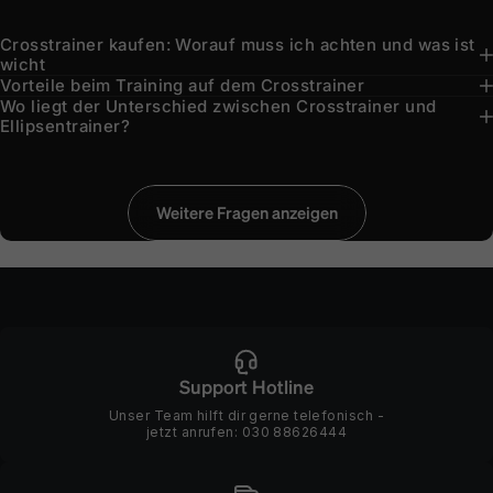
Crosstrainer kaufen: Worauf muss ich achten und was ist
wicht
Vorteile beim Training auf dem Crosstrainer
Wo liegt der Unterschied zwischen Crosstrainer und
Ellipsentrainer?
Für wen eignen sich Crosstrainer und für wen nicht?
Bremssystem - Das Herz des Crosstrainers
Crosstrainer-Schwungmasse - Entscheidend für die
Schrittlänge - Trainieren auf großem Fuß
Q-Faktor - Natürliches Trainingsgefühl frei Haus
Sicherheit und Stabilität
Trainingscomputer, Trainingsprogramme und
Effektives und gesundes Training auf dem Crosstrainer
Wie viel Platz brauche ich?
Kann ich mit Crosstrainern effektiv abnehmen?
5 Tipps zur korrekten Trainingshaltung
Mit SPORTSTECH zum idealen Crosstrainer
Bewegungsqualität
Pulsgurtkompatibilität
Weitere Fragen anzeigen
Support Hotline
Unser Team hilft dir gerne telefonisch -
jetzt anrufen:
030 88626444