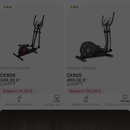
4.8
4.6
CROSSTRAINER
CROSSTRAINER
CX608
CX625
Verkaufspreis
Normaler Preis
Verkaufspreis
Normaler Preis
349,00 €
499,00 €
*
*
419,00 €
599,00 €
Spare 70,00 €
Spare 100,00 €
8
LCD
Handpulsgriffe
32
Gelen
Knob
Widerstandsstufen
Display und Knob
Widerstandsstufen
am Lenkrad
Display und Tabl
tra