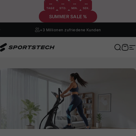
Direkt zum Inhalt
--
--
--
--
TAGE
STD.
MIN.
SEK.
SUMMER SALE %
+3 Millionen
zufriedene Kunden
Sportstech
Suche
Ware
S