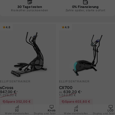
30 Tage testen
0% Finanzierung
Risikofrei zurücksenden
Zahle später, starte sofort
4.8
4.9
ELLIPSENTRAINER
ELLIPSENTRAINER
sCross
CX700
Verkaufspreis
Normaler Preis
Verkaufspreis
Normaler Preis
947,00 €
639,20 €
*
*
Ab
1.299,00 €
1.042,80 €
Spare 352,00 €
Spare 403,60 €
32
Knob
Self Generated Power
24
LCD
Widerstandsstufen
Display und Tablethalterung
Widerstandsstufen
ohne Stromnetzanschluss
Display und Tabl
Stei