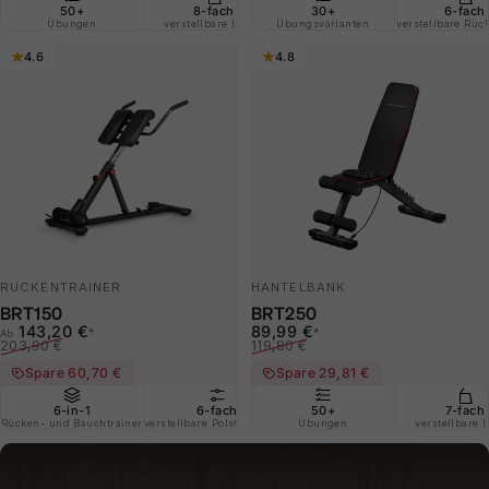
50+
8-fach
30+
180 kg
6-fach
Übungen
verstellbare Lehne
Übungsvarianten
Belastbarkeit
verstellbare Rüc
Schräg + F
4.6
4.8
RÜCKENTRAINER
HANTELBANK
BRT150
BRT250
Verkaufspreis
Normaler Preis
Verkaufspreis
Normaler Preis
143,20 €
89,99 €
*
*
Ab
203,90 €
119,80 €
Spare 60,70 €
Spare 29,81 €
6-in-1
6-fach
50+
Klappbar
7-fach
Rücken- und Bauchtrainer
verstellbare Polsterschiene
Übungen
und clever verstauen
verstellbare 
Neig