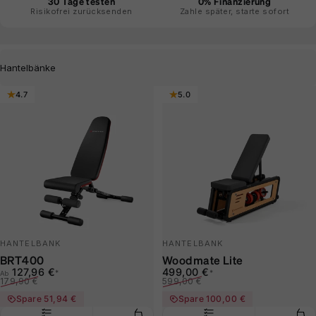
30 Tage testen
0% Finanzierung
Risikofrei zurücksenden
Zahle später, starte sofort
Filter
4.7
5.0
HANTELBANK
HANTELBANK
BRT400
Woodmate Lite
Verkaufspreis
Normaler Preis
Verkaufspreis
Normaler Preis
127,96 €
499,00 €
*
*
Ab
179,90 €
599,00 €
Spare 51,94 €
Spare 100,00 €