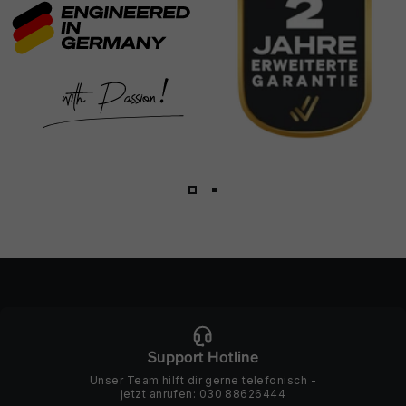
1
2
Support Hotline
Unser Team hilft dir gerne telefonisch -
jetzt anrufen:
030 88626444