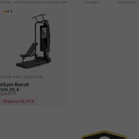
Rücken- und Bauchtrainer
verschiedene Neigungswinkel
Übungen
und clever verstauen
verstellbare 
Stützg
4.3
SGYM PRO ZUBEHÖR
sGym Bench
Verkaufspreis
Normaler Preis
149,99 €
*
199,00 €
Spare 49,01 €