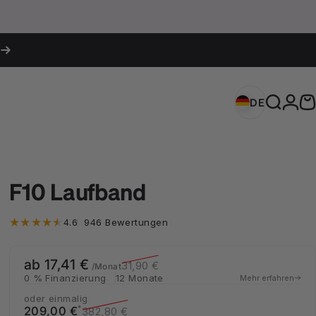
Login
DE
Deutschland 
Suche
W
DE
Deutschland (EUR €)
F10 Laufband
946 Bewertungen insgesamt
4.6
946 Bewertungen
ab 17,41 €
Verkaufspreis
Normaler Preis
31,90 €
/Monat
0 % Finanzierung
12 Monate
Mehr erfahren
oder einmalig
Verkaufspreis
Normaler Preis
*
209,00 €
382,80 €