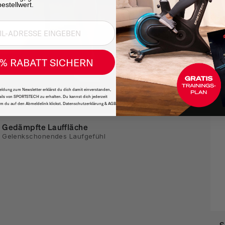
estellwert.
% RABATT SICHERN
ldung zum Newsletter erklärst du dich damit einverstanden,
ils von SPORTSTECH zu erhalten. Du kannst dich jederzeit
m du auf den Abmeldelink klickst. Datenschutzerklärung & AGB.
Gedämpfte Lauffläche
Gelenkschonendes Laufgefühl
S