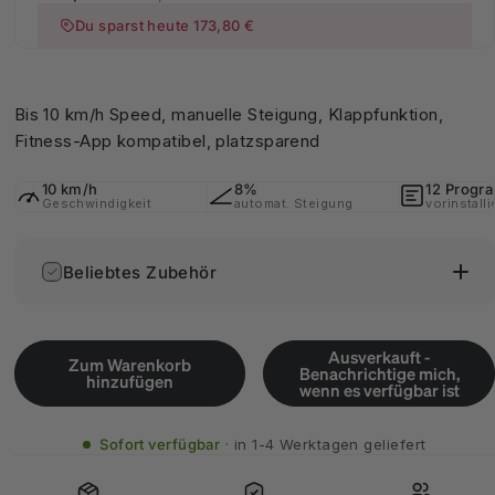
Du sparst heute 173,80 €
Bis 10 km/h Speed, manuelle Steigung, Klappfunktion,
Fitness-App kompatibel, platzsparend
10 km/h
8%
12 Prog
Geschwindigkeit
automat. Steigung
vorinstalli
Beliebtes Zubehör
Ausverkauft -
Zum Warenkorb
Benachrichtige mich,
hinzufügen
wenn es verfügbar ist
Sofort verfügbar
in 1-4 Werktagen geliefert