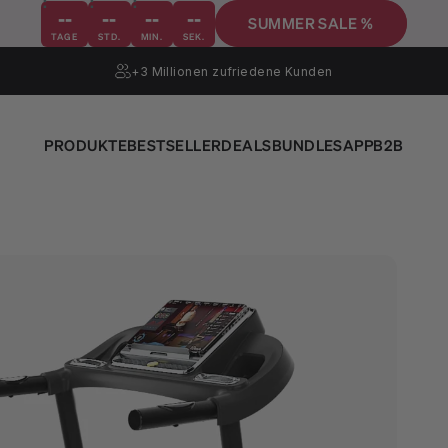
--
--
--
--
SUMMER SALE %
TAGE
STD.
MIN.
SEK.
+3 Millionen
zufriedene Kunden
PRODUKTE
BESTSELLER
DEALS
BUNDLES
APP
B2B