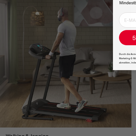
Mindestb
5
Durch die Anme
Marketing-E-Ma
abmelden, inde
Walking & Jogging