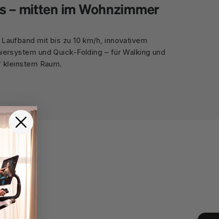
os – mitten im Wohnzimmer
Laufband mit bis zu 10 km/h, innovativem
iersystem und Quick-Folding – für Walking und
f kleinstem Raum.