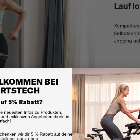
Lauf l
Kompaktes 
Selbstschm
Jogging au
LKOMMEN BEI
RTSTECH
auf 5% Rabatt?
die neuesten Infos zu Produkten,
und exklusiven Angeboten direkt in
tfach!
chenken wir dir 5 % Rabatt auf deine
stellung, ganz ohne