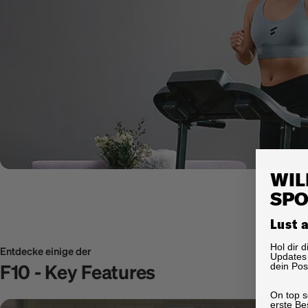
WIL
SPO
Lust 
Hol dir 
Entdecke einige der
Updates 
F10 - Key Features
dein Pos
On top s
erste Be