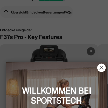
Übersicht
Entdecken
Bewertungen
FAQs
Übersicht
Entdecken
Bewertungen
FAQs
Entdecke einige der
F37s Pro - Key Features
WILLKOMMEN BEI
SPORTSTECH