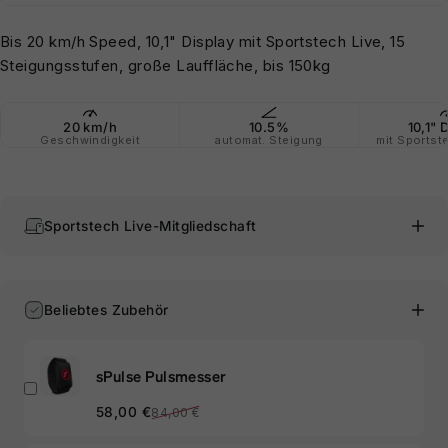
Bis 20 km/h Speed, 10,1" Display mit Sportstech Live, 15
Steigungsstufen, große Lauffläche, bis 150kg
20 km/h
10.5%
10,1" 
Geschwindigkeit
automat. Steigung
mit Sportst
Sportstech Live-Mitgliedschaft
Beliebtes Zubehör
sPulse Pulsmesser
Verkaufspreis
Normaler Preis
58,00 €
84,00 €