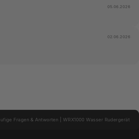
05.06.2026
02.06.2026
äufige Fragen & Antworten | WRX1000 Wasser Rudergerät