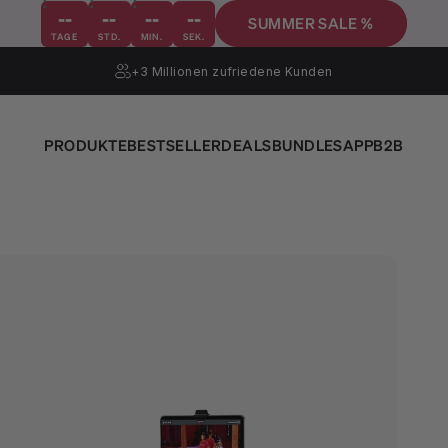
--
--
--
--
SUMMER SALE %
TAGE
STD.
MIN.
SEK.
+3 Millionen
zufriedene Kunden
PRODUKTE
BESTSELLER
DEALS
BUNDLES
APP
B2B