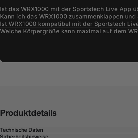
Ist das WRX1000 mit der Sportstech Live App ü
Kann ich das WRX1000 zusammenklappen und au
Ist WRX1000 kompatibel mit der Sportstech Liv
Welche Körpergröße kann maximal auf dem WRX
Kann das WRX1000 an die Wand gestellt werd
Wie hoch ist der Sitz vom Boden gemessen?
Wie viel Liter Wasser fasst der Tank des WRX1
Wie komplex ist die Montage des WRX1000?
Was ist das 3in1 Wasserwiderstandssystem?
Was genau ist das 2-Kammersystem und wie fun
Produktdetails
Technische Daten
Sicherheitshinweise