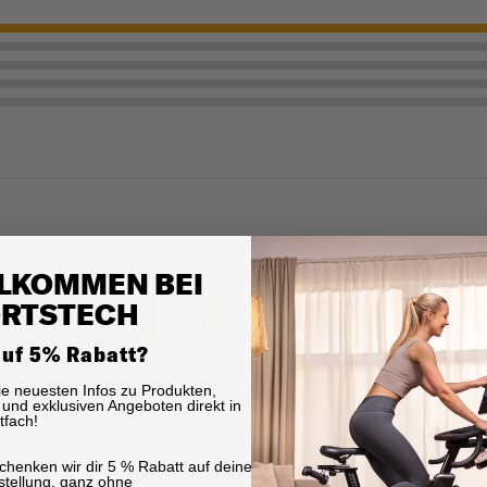
LKOMMEN BEI
RTSTECH
auf 5% Rabatt?
die neuesten Infos zu Produkten,
und exklusiven Angeboten direkt in
tfach!
chenken wir dir 5 % Rabatt auf deine
stellung, ganz ohne