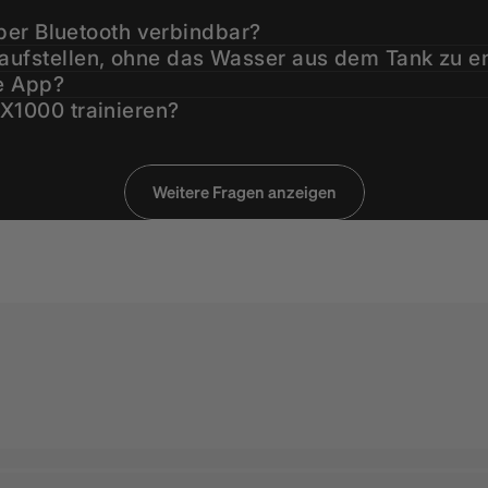
ber Bluetooth verbindbar?
fstellen, ohne das Wasser aus dem Tank zu e
e App?
1000 trainieren?
en, ohne es zusammenzuklappen?
000?
ktioniert das?
Weitere Fragen anzeigen