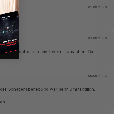
05.08.2026
03.08.2026
auf und ist sofort motiviert weiterzumachen. Die
05.06.2026
on der Schadensbehebung war sehr umständlich.
en.