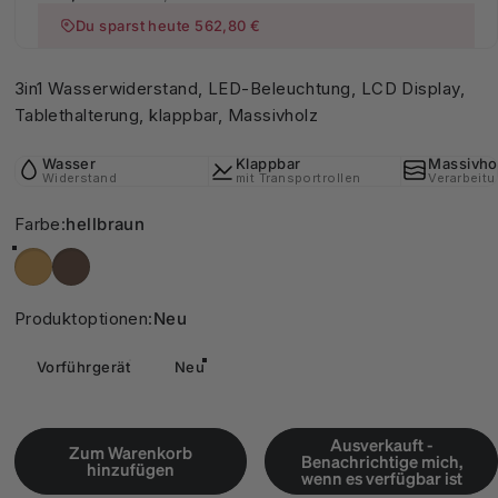
Du sparst heute 562,80 €
3in1 Wasserwiderstand, LED-Beleuchtung, LCD Display,
Tablethalterung, klappbar, Massivholz
Wasser
Klappbar
Massivho
Widerstand
mit Transportrollen
Verarbeit
Farbe
Farbe:
hellbraun
hellbraun
dunkelbraun
Produktoptionen
Produktoptionen:
Neu
Vorführgerät
Neu
Ausverkauft -
Zum Warenkorb
Benachrichtige mich,
hinzufügen
wenn es verfügbar ist