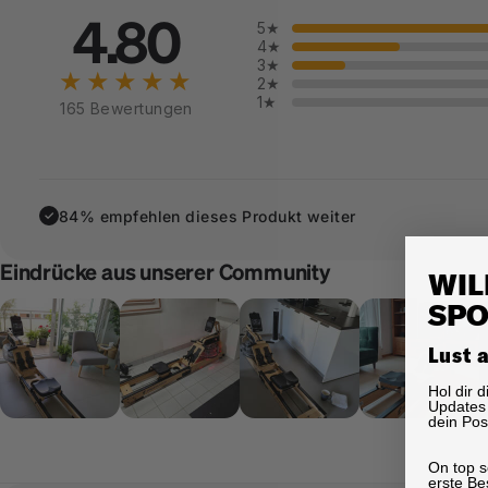
4.80
5★
4★
3★
★★★★★
2★
1★
165 Bewertungen
84% empfehlen dieses Produkt weiter
✓
Eindrücke aus unserer Community
WIL
SPO
Lust 
Hol dir 
Updates 
dein Pos
On top s
erste Be