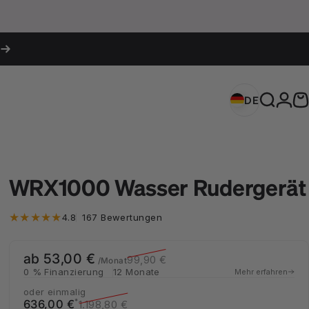
Login
DE
Deutschland 
Suche
W
DE
Deutschland (EUR €)
WRX1000 Wasser Rudergerät
167 Bewertungen insgesamt
4.8
167 Bewertungen
ab 53,00 €
Verkaufspreis
Normaler Preis
99,90 €
/Monat
0 % Finanzierung
12 Monate
Mehr erfahren
oder einmalig
Verkaufspreis
Normaler Preis
*
636,00 €
1.198,80 €