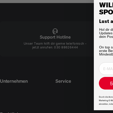
WIL
SPO
Lust 
Hol dir 
Updates 
Support Hotline
dein Pos
Unser Team hilft dir gerne telefonisch -
On top s
jetzt anrufen:
030 88626444
erste Be
Mindestb
Unternehmen
Service
5
Durch die Anme
Marketing-E-Ma
abmelden, inde