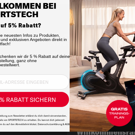
LKOMMEN BEI
RTSTECH
auf 5% Rabatt?
die neuesten Infos zu Produkten,
und exklusiven Angeboten direkt in
0% Finanzierung
tfach!
Ab 20 €/Monat - flexibel aufteilen, sofort trainieren.
chenken wir dir 5 % Rabatt auf deine
stellung, ganz ohne
estellwert.
% RABATT SICHERN
ldung zum Newsletter erklärst du dich damit einverstanden,
Lust auf einen 
ils von SPORTSTECH zu erhalten. Du kannst dich jederzeit
m du auf den Abmeldelink klickst. Datenschutzerklärung & AGB.
Willkommensra