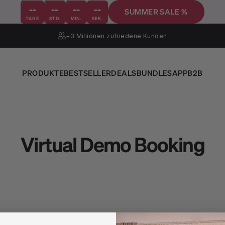
--
--
--
--
SUMMER SALE %
TAGE
STD.
MIN.
SEK.
+3 Millionen
zufriedene Kunden
PRODUKTE
BESTSELLER
DEALS
BUNDLES
APP
B2B
Virtual Demo Booking