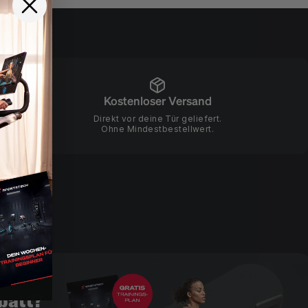
Kostenloser Versand
Direkt vor deine Tür geliefert.
Ohne Mindestbestellwert.
5%
batt?