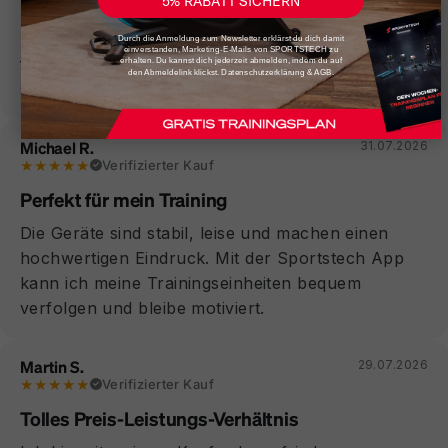
★★★★★
Verifizierter Kauf
Der Aufbau dauerte nur wenige Minuten und alles
Durch die Anmeldung zum Newsletter erklärst du dich damit
einverstanden, Marketing-E-Mails von SPORTSTECH zu
funktionierte sofort einwandfrei. Die Qualität ist
erhalten. Du kannst dich jederzeit abmelden, indem du auf
den Abmeldelink klickst. Datenschutzerklärung & AGB.
sogar besser, als ich erwartet hatte.
Michael R.
31.07.2026
★★★★★
Verifizierter Kauf
Perfekt für mein Training
Die Geräte sind stabil, leise und machen einen
hochwertigen Eindruck. Mit der Sportstech App
kann ich meine Trainingseinheiten bequem
verfolgen und bleibe motiviert.
Martin S.
29.07.2026
★★★★★
Verifizierter Kauf
Tolles Preis-Leistungs-Verhältnis