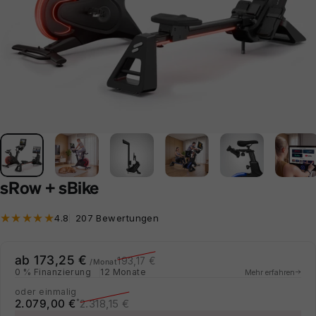
sRow + sBike
207 Bewertungen insgesamt
4.8
207 Bewertungen
Verkaufspreis
Normaler Preis
ab 173,25 €
193,17 €
/Monat
0 % Finanzierung
12 Monate
Mehr erfahren
oder einmalig
Verkaufspreis
Normaler Preis
2.079,00 €
2.318,15 €
*