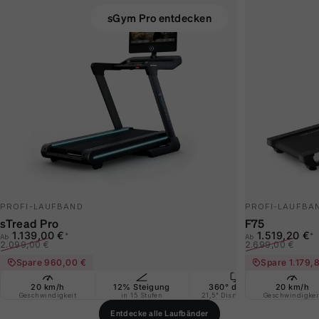
sGym Pro entdecken
PROFI-LAUFBAND
PROFI-LAUFBA
sTread Pro
F75
Verkaufspreis
Normaler Preis
Verkaufspreis
Normaler Prei
1.139,00 €
1.519,20 €
*
*
Ab
Ab
2.099,00 €
2.699,00 €
Spare 960,00 €
Spare 1.179,
20 km/h
12% Steigung
360° drehbar
20 km/h
Ext
Geschwindigkeit
in 15 Stufen
21,5" Display + App
Geschwindigkei
La
Entdecke alle Laufbänder