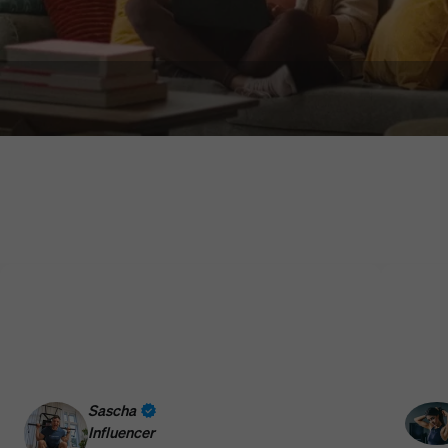
NEUERSCHEINUNG
WoodPad Pro
Sascha
Holz-Design trifft leistungsstarke Technik. Das WoodPad Pro
Influencer