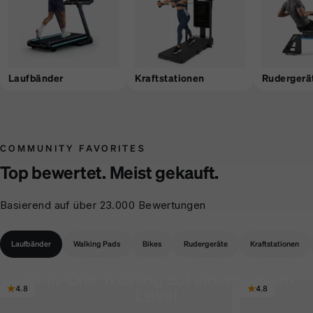
Laufbänder
Kraftstationen
Rudergerä
COMMUNITY FAVORITES
Top bewertet. Meist gekauft.
Basierend auf über 23.000 Bewertungen
Laufbänder
Walking Pads
Bikes
Rudergeräte
Kraftstationen
All-in-One Training auf einem neuen
4.8
4.8
Level