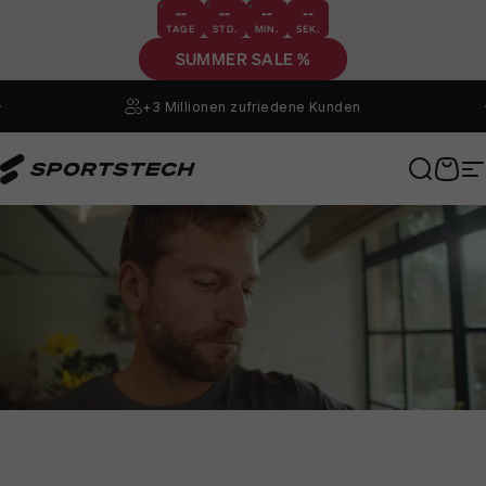
Direkt zum Inhalt
--
--
--
--
TAGE
STD.
MIN.
SEK.
SUMMER SALE %
+3 Millionen
zufriedene Kunden
Sportstech
Suche
Ware
S