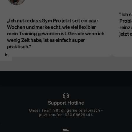
integriert Bewegung in deinen Workflow - so leise, dass dein
nächster Call es nie erfahren wird.
"Ich 
„Ich nutze das sGym Pro jetzt seit ein paar
Prob
Woodpad Pro entdecken
Wochen und merke echt, wie viel flexibler
reinz
mein Training geworden ist. Gerade wenn ich
jetzt 
wenig Zeit habe, ist es einfach super
praktisch.“
Support Hotline
Unser Team hilft dir gerne telefonisch -
jetzt anrufen:
030 88626444