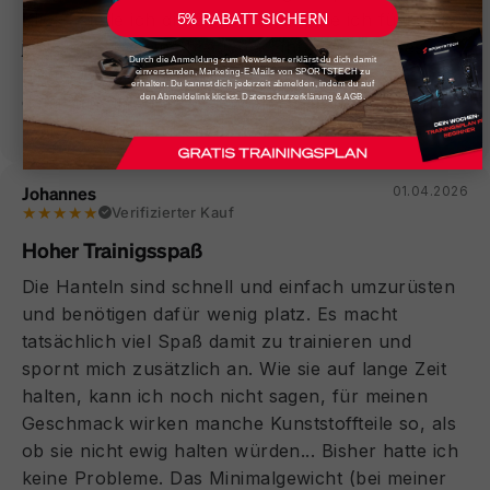
5% RABATT SICHERN
Klicks stelle ich die Gewichte ein, die ich für mein
jeweiliges Training brauche. Einfacher geht es
Durch die Anmeldung zum Newsletter erklärst du dich damit
nicht. Wir haben sogar noch ein weiteres bestellt,
einverstanden, Marketing-E-Mails von SPORTSTECH zu
erhalten. Du kannst dich jederzeit abmelden, indem du auf
den Abmeldelink klickst. Datenschutzerklärung & AGB.
damit man nicht mal mehr umgreifen braucht.
Tolle Qualität und toller Service
Johannes
01.04.2026
★★★★★
Verifizierter Kauf
Hoher Trainigsspaß
Die Hanteln sind schnell und einfach umzurüsten
und benötigen dafür wenig platz. Es macht
tatsächlich viel Spaß damit zu trainieren und
spornt mich zusätzlich an. Wie sie auf lange Zeit
halten, kann ich noch nicht sagen, für meinen
Geschmack wirken manche Kunststoffteile so, als
ob sie nicht ewig halten würden... Bisher hatte ich
keine Probleme. Das Minimalgewicht (bei meiner