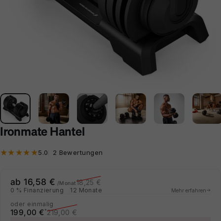
Ironmate Hantel
2 Bewertungen insgesamt
5.0
2 Bewertungen
Verkaufspreis
Normaler Preis
ab 16,58 €
18,25 €
/Monat
0 % Finanzierung
12 Monate
Mehr erfahren
oder einmalig
Verkaufspreis
Normaler Preis
199,00 €
219,00 €
*