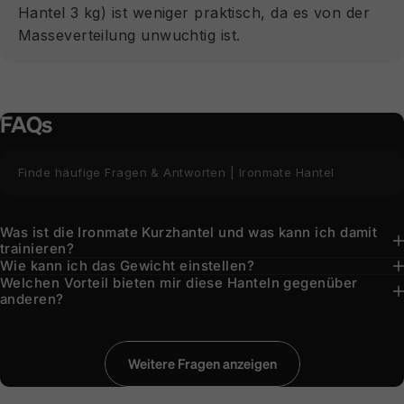
Hantel 3 kg) ist weniger praktisch, da es von der
Masseverteilung unwuchtig ist.
FAQs
Finde häufige Fragen & Antworten | Ironmate Hantel
Was ist die Ironmate Kurzhantel und was kann ich damit
trainieren?
Wie kann ich das Gewicht einstellen?
Welchen Vorteil bieten mir diese Hanteln gegenüber
anderen?
Wie viel Platz benötige ich Zuhause?
Wie viele Gewichtsstufen stehen mir zur Verfügung?
Bleiben die Gewichte beim Herausnehmen auch hängen?
Was sollte ich tun, wenn beim Einstellen des Gewichtes
Aus welchen Materialien besteht die Ironmate
etwas klemmt?
Kurzhantel?
Weitere Fragen anzeigen