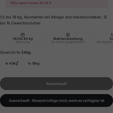
Du sparst heute 20,00 €
1,5 bis 18 kg, Kurzhantel mit Ablage und Hantelscheiben, 12
bis 16 Gewichtsstufen
18/24/40 kg
Stahlverarbeitung
3
Gewichte
für hohe Langlebigkeit
Übungsmög
Gewicht
Gewicht:
1x 24kg
1x 40kg
1x 18kg
Ausverkauft
Ausverkauft - Benachrichtige mich, wenn es verfügbar ist