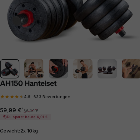
AH150 Hantelset
633 Bewertungen insgesamt
4.6
633 Bewertungen
Verkaufspreis
Normaler Preis
*
59,99 €
66,00 €
Du sparst heute 6,01 €
Gewicht
Gewicht:
2x 10kg