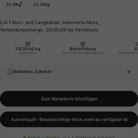
2x 10kg
2x 20kg
2 in 1 Kurz- und Langhantel, Sternverschluss,
Verbindungsstange, 20/30/40 kg Hantelsets
20/30/40 kg
Betonfüllung
3
Gewichte
für hohe Langlebigkeit
Übungsmög
Beliebtes Zubehör
Zum Warenkorb hinzufügen
Ausverkauft - Benachrichtige mich, wenn es verfügbar ist
Sofort verfügbar
in 1-4 Werktagen geliefert