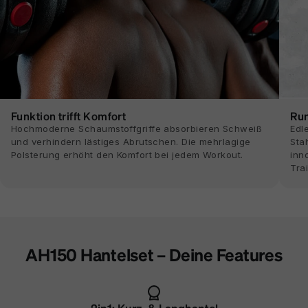
Funktion trifft Komfort
Ru
Hochmoderne Schaumstoffgriffe absorbieren Schweiß
Edl
und verhindern lästiges Abrutschen. Die mehrlagige
Sta
Polsterung erhöht den Komfort bei jedem Workout.
inn
Tra
AH150 Hantelset – Deine Features