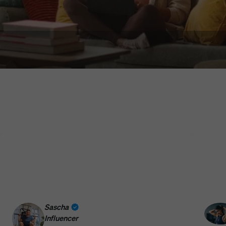
NEUERSCHEINUNG
WoodPad Pro
Sascha
Holz-Design trifft leistungsstarke Technik. Das WoodPad Pro
Influencer