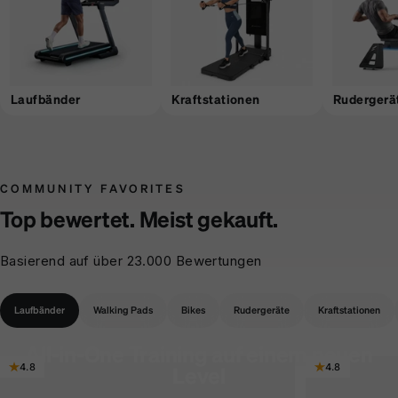
Laufbänder
Kraftstationen
Rudergerä
COMMUNITY FAVORITES
Top bewertet. Meist gekauft.
Basierend auf über 23.000 Bewertungen
Laufbänder
Walking Pads
Bikes
Rudergeräte
Kraftstationen
All-in-One Training auf einem neuen
4.8
4.8
Level