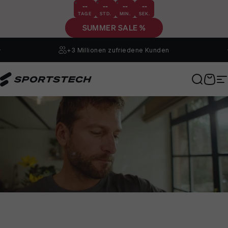
Direkt zum Inhalt
--
--
--
--
TAGE
STD.
MIN.
SEK.
SUMMER SALE %
+3 Millionen
zufriedene Kunden
Sportstech
Suche
Ware
S