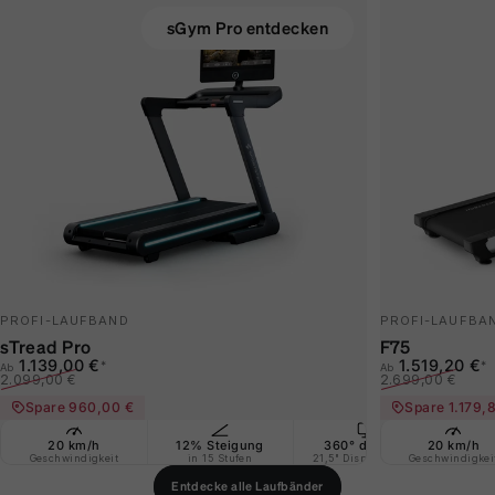
sGym Pro entdecken
PROFI-LAUFBAND
PROFI-LAUFBA
sTread Pro
F75
Verkaufspreis
Normaler Preis
Verkaufspreis
Normaler Prei
1.139,00 €
1.519,20 €
*
*
Ab
Ab
2.099,00 €
2.699,00 €
Spare 960,00 €
Spare 1.179,
20 km/h
12% Steigung
360° drehbar
20 km/h
Ext
Geschwindigkeit
in 15 Stufen
21,5" Display + App
Geschwindigkei
La
Entdecke alle Laufbänder