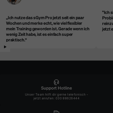
integriert Bewegung in deinen Workflow - so leise, dass dein
nächster Call es nie erfahren wird.
"Ich 
„Ich nutze das sGym Pro jetzt seit ein paar
Prob
Woodpad Pro entdecken
Wochen und merke echt, wie viel flexibler
reinz
mein Training geworden ist. Gerade wenn ich
jetzt 
wenig Zeit habe, ist es einfach super
praktisch.“
Support Hotline
Unser Team hilft dir gerne telefonisch -
jetzt anrufen:
030 88626444